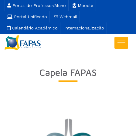
Portal do Professor/Aluno
Moodle
Portal Unificado
Webmail
Calendário Acadêmico
Internacionalização
Capela FAPAS