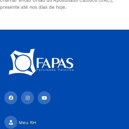
chamar então União do Apostolado Católico (UAC),
presente até nos dias de hoje.
Meu RH