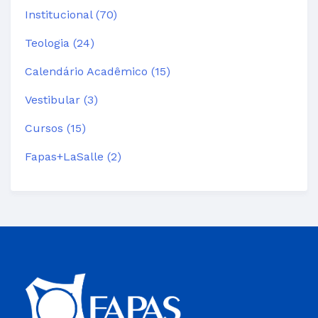
Institucional (70)
Teologia (24)
Calendário Acadêmico (15)
Vestibular (3)
Cursos (15)
Fapas+LaSalle (2)