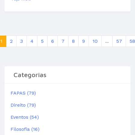
1
2
3
4
5
6
7
8
9
10
...
57
58
Categorias
FAPAS (79)
Direito (79)
Eventos (54)
Filosofia (16)