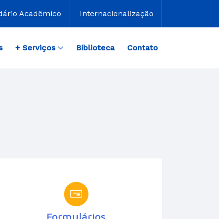
dário Acadêmico
Internacionalização
s
+ Serviços
Biblioteca
Contato
Formulários