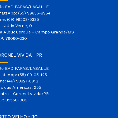
lo EAD FAPAS/LASALLE
atsApp: (55) 99636-8954
ne: (69) 99203-5335
a Júlio Verne, 01
la Albuquerque - Campo Grande/MS
P: 79060-230
RONEL VIVIDA - PR
lo EAD FAPAS/LASALLE
atsApp: (55) 99105-1251
ne: (46) 98821-8912
a das Ámericas, 255
ntro - Coronel Vivida/PR
P: 85550-000
ORTO VELHO - RO