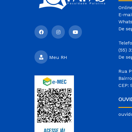
Onlin
E-mai
Whats
De se
Telef
(55) 
De se
Meu RH
Rua P
Bairr
CEP: 
OUVI
ouvid