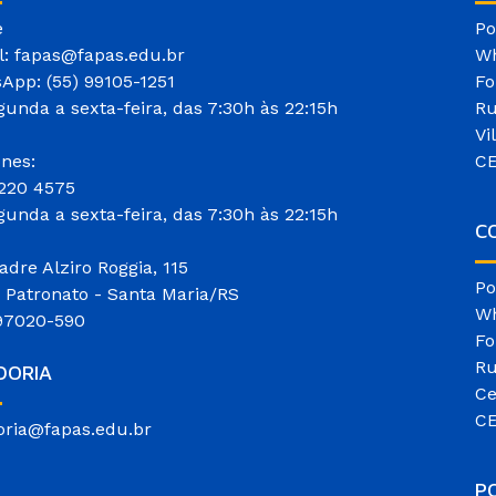
e
Po
l: fapas@fapas.edu.br
Wh
App: (55) 99105-1251
Fo
gunda a sexta-feira, das 7:30h às 22:15h
Ru
Vi
ones:
CE
3220 4575
gunda a sexta-feira, das 7:30h às 22:15h
CO
adre Alziro Roggia, 115
Po
o Patronato - Santa Maria/RS
Wh
97020-590
Fo
Ru
DORIA
Ce
CE
oria@fapas.edu.br
P