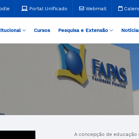
odle
Portal Unificado
Webmail
Calen
titucional
Cursos
Pesquisa e Extensão
Notícia
A concepção de educação q