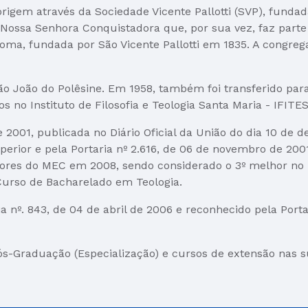
rigem através da Sociedade Vicente Pallotti (SVP), funda
Nossa Senhora Conquistadora que, por sua vez, faz parte
oma, fundada por São Vicente Pallotti em 1835. A congre
ão João do Polêsine. Em 1958, também foi transferido par
 no Instituto de Filosofia e Teologia Santa Maria - IFITE
e 2001, publicada no Diário Oficial da União do dia 10 de
rior e pela Portaria nº 2.616, de 06 de novembro de 2001,
ores do MEC em 2008, sendo considerado o 3º melhor no R
Curso de Bacharelado em Teologia.
ria nº. 843, de 04 de abril de 2006 e reconhecido pela Por
ós-Graduação (Especialização) e cursos de extensão nas s