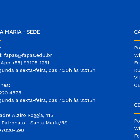
A MARIA - SEDE
C
e
Po
l: fapas@fapas.edu.br
Wh
App: (55) 99105-1251
Fo
gunda a sexta-feira, das 7:30h às 22:15h
Ru
Vi
ones:
CE
3220 4575
gunda a sexta-feira, das 7:30h às 22:15h
CO
adre Alziro Roggia, 115
Po
o Patronato - Santa Maria/RS
Wh
97020-590
Fo