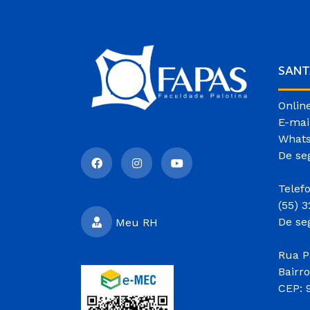
SANT
Onlin
E-mai
Whats
De se
Telef
(55) 
De se
Meu RH
Rua P
Bairr
CEP: 