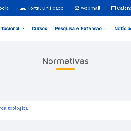
odle
Portal Unificado
Webmail
Calen
titucional
Cursos
Pesquisa e Extensão
Notícia
Normativas
rea teologica