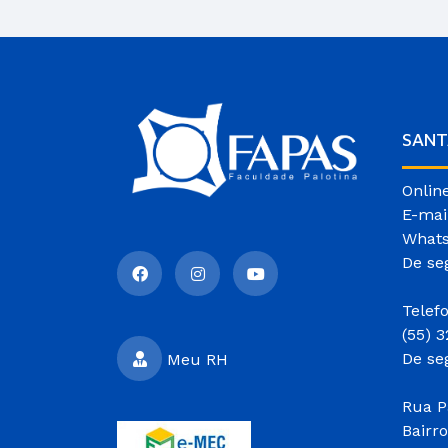
SANT
Onlin
E-mai
Whats
De se
Telef
(55) 
De se
Meu RH
Rua P
Bairr