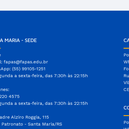
A MARIA - SEDE
C
e
Po
l: fapas@fapas.edu.br
Wh
App: (55) 99105-1251
Fo
gunda a sexta-feira, das 7:30h às 22:15h
Ru
Vi
ones:
CE
3220 4575
gunda a sexta-feira, das 7:30h às 22:15h
CO
adre Alziro Roggia, 115
Po
o Patronato - Santa Maria/RS