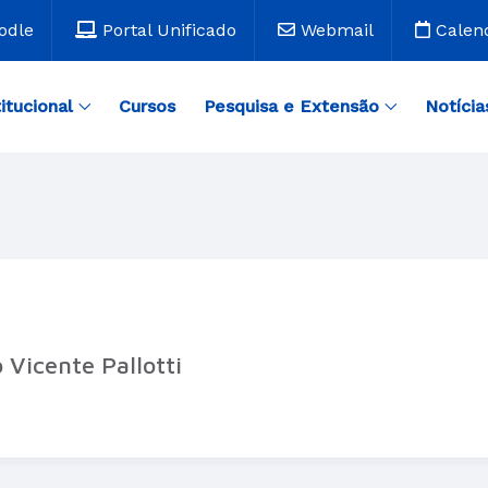
odle
Portal Unificado
Webmail
Calen
titucional
Cursos
Pesquisa e Extensão
Notícia
 Vicente Pallotti