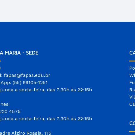
A MARIA - SEDE
C
e
Po
l: fapas@fapas.edu.br
Wh
App: (55) 99105-1251
Fo
gunda a sexta-feira, das 7:30h às 22:15h
Ru
Vi
ones:
CE
3220 4575
gunda a sexta-feira, das 7:30h às 22:15h
CO
adre Alziro Roggia, 115