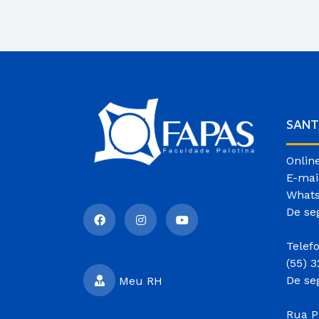
SANT
Onlin
E-mai
Whats
De se
Telef
(55) 
De se
Meu RH
Rua P