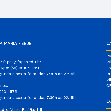
A MARIA - SEDE
C
e
Po
l: fapas@fapas.edu.br
Wh
App: (55) 99105-1251
Fo
gunda a sexta-feira, das 7:30h às 22:15h
Ru
Vi
ones:
CE
3220 4575
gunda a sexta-feira, das 7:30h às 22:15h
CO
adre Alziro Roggia, 115