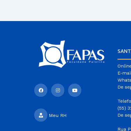
SANT
Onlin
E-mai
Whats
De se
Telef
(55) 
De se
Meu RH
Rua P