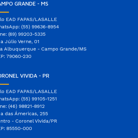
AMPO GRANDE - MS
lo EAD FAPAS/LASALLE
atsApp: (55) 99636-8954
ne: (69) 99203-5335
a Júlio Verne, 01
la Albuquerque - Campo Grande/MS
P: 79060-230
RONEL VIVIDA - PR
lo EAD FAPAS/LASALLE
atsApp: (55) 99105-1251
ne: (46) 98821-8912
a das Ámericas, 255
ntro - Coronel Vivida/PR
P: 85550-000