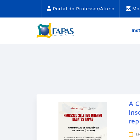
Portal do Professor/Aluno
Mo
Ins
A C
ins
rep
0