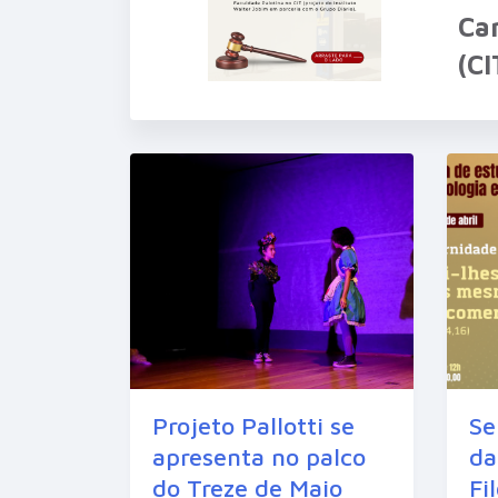
Ca
(C
Projeto Pallotti se
Se
apresenta no palco
da
do Treze de Maio
Fi