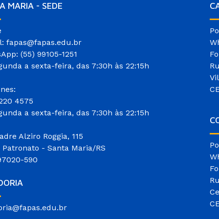
A MARIA - SEDE
C
e
Po
l: fapas@fapas.edu.br
Wh
App: (55) 99105-1251
Fo
gunda a sexta-feira, das 7:30h às 22:15h
Ru
Vi
ones:
CE
3220 4575
gunda a sexta-feira, das 7:30h às 22:15h
CO
adre Alziro Roggia, 115
Po
o Patronato - Santa Maria/RS
Wh
97020-590
Fo
Ru
DORIA
Ce
CE
oria@fapas.edu.br