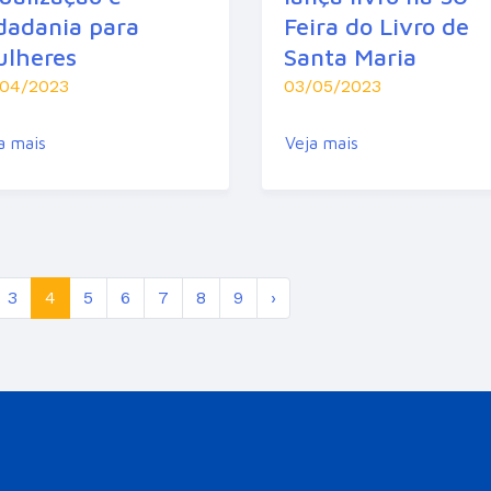
dadania para
Feira do Livro de
lheres
Santa Maria
/04/2023
03/05/2023
a mais
Veja mais
3
4
5
6
7
8
9
›