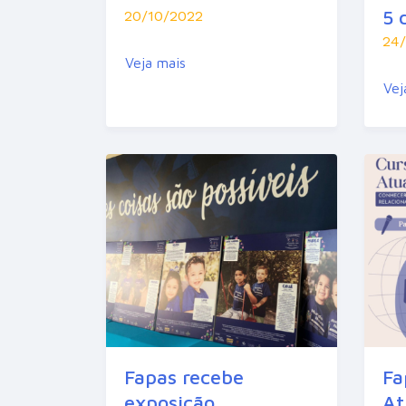
5 
20/10/2022
24
Veja mais
Vej
Fapas recebe
Fa
exposição
At