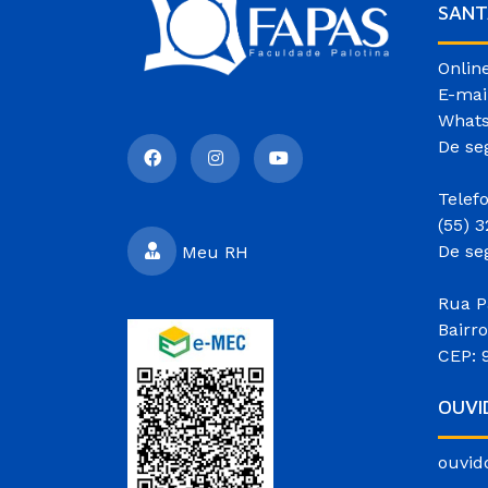
SANT
Onlin
E-mai
Whats
De se
Telef
(55) 
De se
Meu RH
Rua P
Bairr
CEP: 
OUVI
ouvid