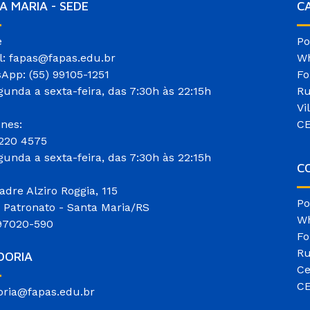
A MARIA - SEDE
C
e
Po
l: fapas@fapas.edu.br
Wh
App: (55) 99105-1251
Fo
gunda a sexta-feira, das 7:30h às 22:15h
Ru
Vi
ones:
CE
3220 4575
gunda a sexta-feira, das 7:30h às 22:15h
CO
adre Alziro Roggia, 115
Po
o Patronato - Santa Maria/RS
Wh
97020-590
Fo
Ru
DORIA
Ce
CE
oria@fapas.edu.br