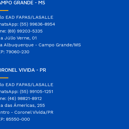
AMPO GRANDE - MS
lo EAD FAPAS/LASALLE
atsApp: (55) 99636-8954
ne: (69) 99203-5335
a Júlio Verne, 01
la Albuquerque - Campo Grande/MS
P: 79060-230
RONEL VIVIDA - PR
lo EAD FAPAS/LASALLE
atsApp: (55) 99105-1251
ne: (46) 98821-8912
a das Ámericas, 255
ntro - Coronel Vivida/PR
P: 85550-000