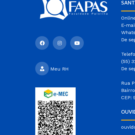
SANT
Onlin
E-mai
Whats
De se
Telef
(55) 
De se
Meu RH
Rua P
Bairr
CEP: 
OUVI
ouvid