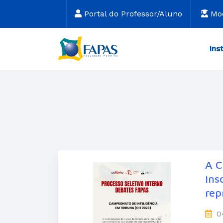
Portal do Professor/Aluno
Mo
Ins
A C
ins
rep
0