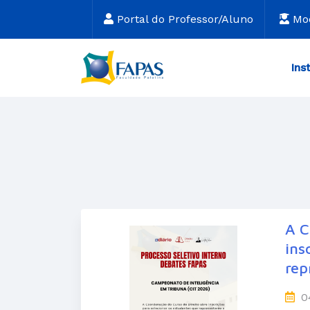
Portal do Professor/Aluno
Mo
Ins
A C
ins
rep
0