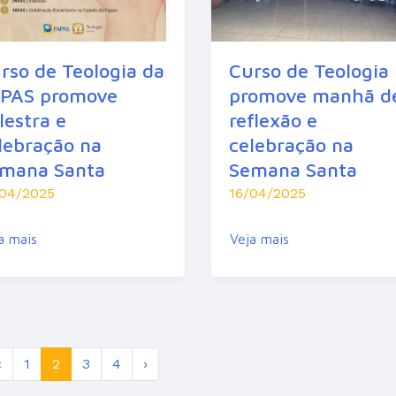
rso de Teologia da
Curso de Teologia
PAS promove
promove manhã d
lestra e
reflexão e
lebração na
celebração na
mana Santa
Semana Santa
/04/2025
16/04/2025
a mais
Veja mais
‹
1
2
3
4
›