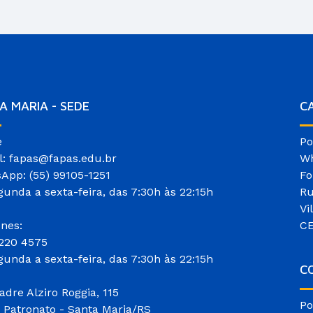
A MARIA - SEDE
C
e
Po
l: fapas@fapas.edu.br
Wh
App: (55) 99105-1251
Fo
gunda a sexta-feira, das 7:30h às 22:15h
Ru
Vi
ones:
CE
3220 4575
gunda a sexta-feira, das 7:30h às 22:15h
CO
adre Alziro Roggia, 115
Po
o Patronato - Santa Maria/RS