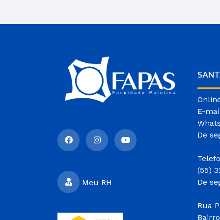
SANT
Onlin
E-mai
Whats
De se
Telef
(55) 
De se
Meu RH
Rua P
Bairr