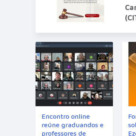
Ca
(C
Encontro online
Fo
reúne graduandos e
so
professores de
Ez