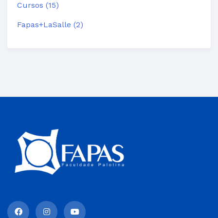
Cursos (15)
Fapas+LaSalle (2)