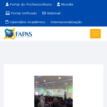
Portal do Professor/Aluno
Moodle
Portal Unificado
Webmail
Calendário Acadêmico
Internacionalização