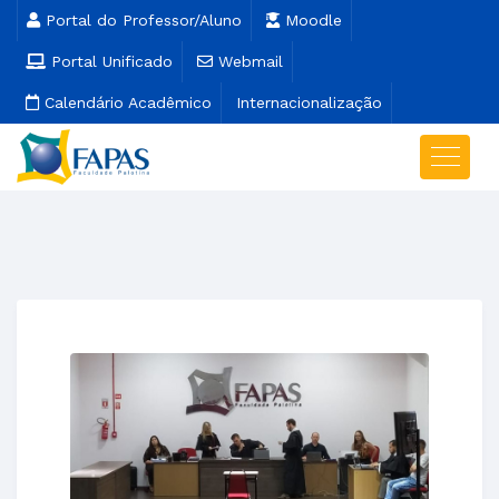
Portal do Professor/Aluno
Moodle
Portal Unificado
Webmail
Calendário Acadêmico
Internacionalização