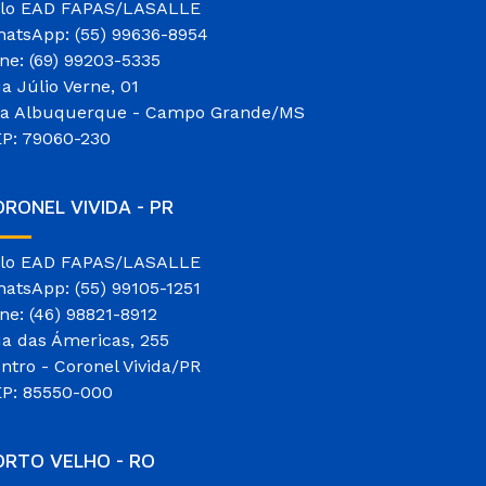
lo EAD FAPAS/LASALLE
atsApp: (55) 99636-8954
ne: (69) 99203-5335
a Júlio Verne, 01
la Albuquerque - Campo Grande/MS
P: 79060-230
RONEL VIVIDA - PR
lo EAD FAPAS/LASALLE
atsApp: (55) 99105-1251
ne: (46) 98821-8912
a das Ámericas, 255
ntro - Coronel Vivida/PR
P: 85550-000
ORTO VELHO - RO