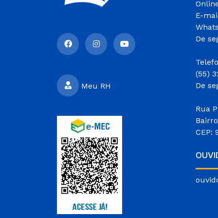
Onlin
E-mai
Whats
De se
Telef
(55) 
De se
Meu RH
Rua P
Bairr
CEP: 
OUVI
ouvid