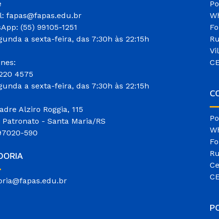
e
Po
l: fapas@fapas.edu.br
Wh
App: (55) 99105-1251
Fo
gunda a sexta-feira, das 7:30h às 22:15h
Ru
Vi
ones:
CE
3220 4575
gunda a sexta-feira, das 7:30h às 22:15h
CO
adre Alziro Roggia, 115
Po
o Patronato - Santa Maria/RS
Wh
97020-590
Fo
Ru
DORIA
Ce
CE
oria@fapas.edu.br
P