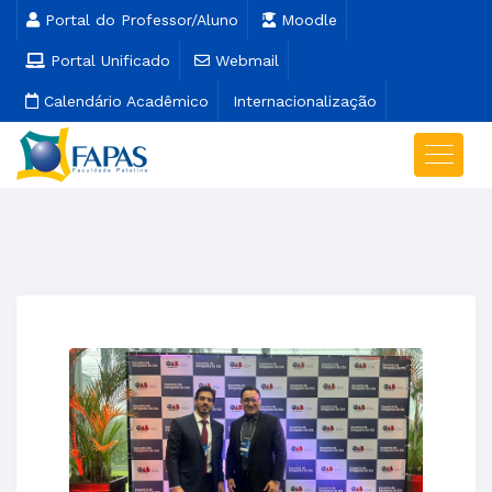
Portal do Professor/Aluno
Moodle
Portal Unificado
Webmail
Calendário Acadêmico
Internacionalização