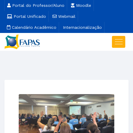
Portal do Professor/Aluno
Moodle
Portal Unificado
Webmail
Calendário Acadêmico
Internacionalização