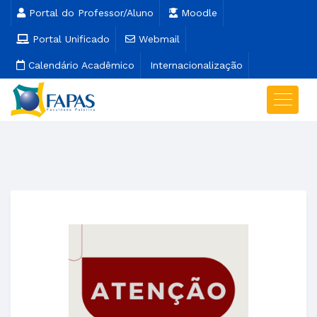
Portal do Professor/Aluno
Moodle
Portal Unificado
Webmail
Calendário Acadêmico
Internacionalização