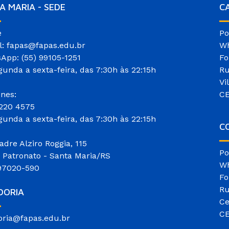
A MARIA - SEDE
C
e
Po
l: fapas@fapas.edu.br
Wh
App: (55) 99105-1251
Fo
gunda a sexta-feira, das 7:30h às 22:15h
Ru
Vi
ones:
CE
3220 4575
gunda a sexta-feira, das 7:30h às 22:15h
CO
adre Alziro Roggia, 115
Po
o Patronato - Santa Maria/RS
Wh
97020-590
Fo
Ru
DORIA
Ce
CE
oria@fapas.edu.br