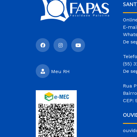
SANT
Onlin
E-mai
Whats
De se
Telef
(55) 
De se
Meu RH
Rua P
Bairr
CEP: 
OUVI
ouvid