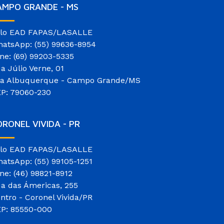
AMPO GRANDE - MS
lo EAD FAPAS/LASALLE
atsApp: (55) 99636-8954
ne: (69) 99203-5335
a Júlio Verne, 01
la Albuquerque - Campo Grande/MS
P: 79060-230
RONEL VIVIDA - PR
lo EAD FAPAS/LASALLE
atsApp: (55) 99105-1251
ne: (46) 98821-8912
a das Ámericas, 255
ntro - Coronel Vivida/PR
P: 85550-000