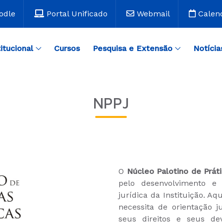
odle
Portal Unificado
Webmail
Calen
titucional
Cursos
Pesquisa e Extensão
Notícia
NPPJ
O
Núcleo Palotino de Práti
pelo desenvolvimento e 
jurídica da Instituição. 
necessita de orientação j
seus direitos e seus d