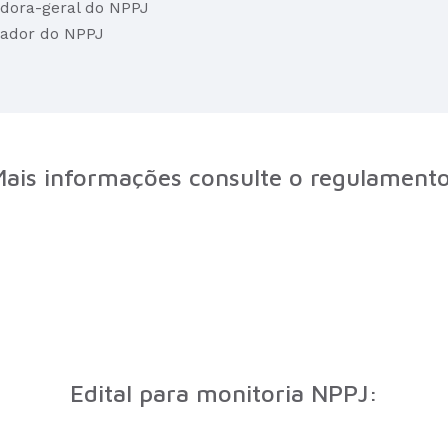
adora-geral do NPPJ
nador do NPPJ
ais informações consulte o regulament
Edital para monitoria NPPJ: