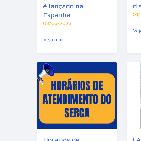
é lançado na
di
Espanha
01
08/06/2026
Vej
Veja mais
Horários de
FA