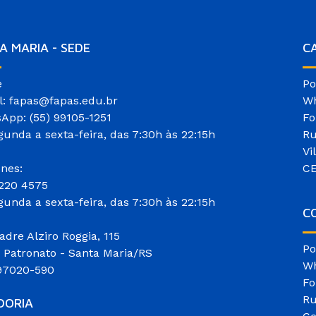
A MARIA - SEDE
C
e
Po
l: fapas@fapas.edu.br
Wh
App: (55) 99105-1251
Fo
gunda a sexta-feira, das 7:30h às 22:15h
Ru
Vi
ones:
CE
3220 4575
gunda a sexta-feira, das 7:30h às 22:15h
CO
adre Alziro Roggia, 115
Po
o Patronato - Santa Maria/RS
Wh
97020-590
Fo
Ru
DORIA