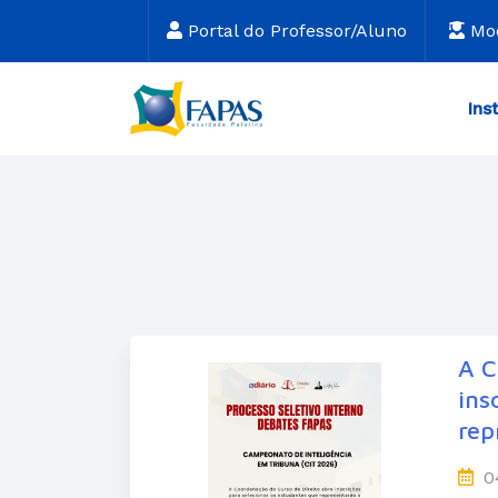
Portal do Professor/Aluno
Mo
Ins
A C
ins
rep
0