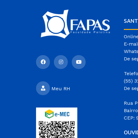
SANT
Onlin
E-mai
Whats
De se
Telef
(55) 
De se
Meu RH
Rua P
Bairr
CEP: 
OUVI