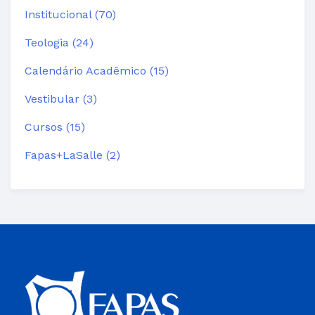
Institucional (70)
Teologia (24)
Calendário Acadêmico (15)
Vestibular (3)
Cursos (15)
Fapas+LaSalle (2)