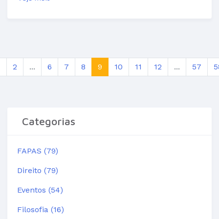
1
2
...
6
7
8
9
10
11
12
...
57
5
Categorias
FAPAS (79)
Direito (79)
Eventos (54)
Filosofia (16)