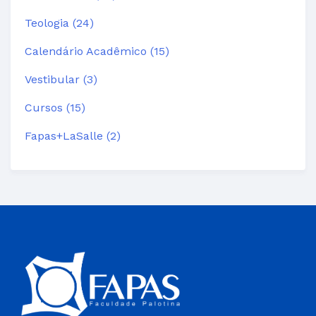
Teologia (24)
Calendário Acadêmico (15)
Vestibular (3)
Cursos (15)
Fapas+LaSalle (2)