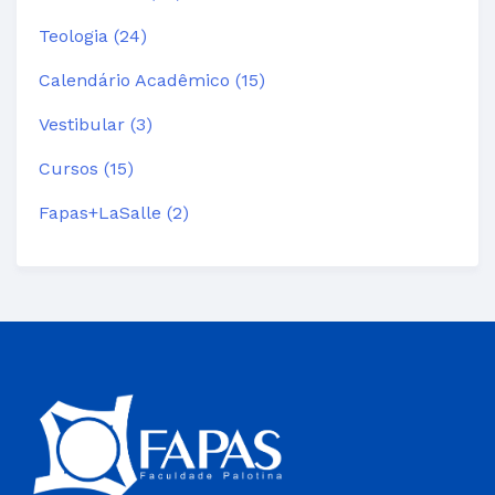
Teologia (24)
Calendário Acadêmico (15)
Vestibular (3)
Cursos (15)
Fapas+LaSalle (2)