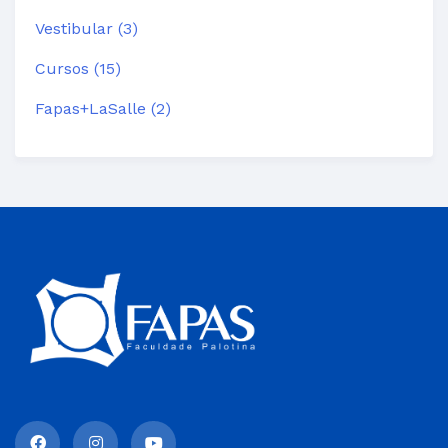
Vestibular (3)
Cursos (15)
Fapas+LaSalle (2)